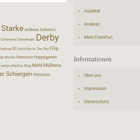
Ausblick
Analyse
 Starke
Andreas Suborics
Derby
Mein Frankfurt
Colomano
Danedream
Filip
El Loco
Pedroza
Eye In The Sky
Informationen
Hannover
Hoppegarten
rby Woche
Mehl-Mülhens
Lovelyn
Markus Klug
er Schiergen
Shimrano
Über uns
Impressum
Datenschutz