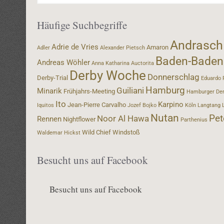
Häufige Suchbegriffe
Andrasch
Adrie de Vries
Amaron
Adler
Alexander Pietsch
Baden-Baden
Andreas Wöhler
Anna Katharina
Auctorita
Derby Woche
Donnerschlag
Derby-Trial
Eduardo 
Hamburg
Guiliani
Minarik
Frühjahrs-Meeting
Hamburger De
Ito
Karpino
Jean-Pierre Carvalho
Iquitos
Jozef Bojko
Köln
Langtang
Nutan
Pet
Noor Al Hawa
Rennen
Nightflower
Parthenius
Wild Chief
Windstoß
Waldemar Hickst
Besucht uns auf Facebook
Besucht uns auf Facebook