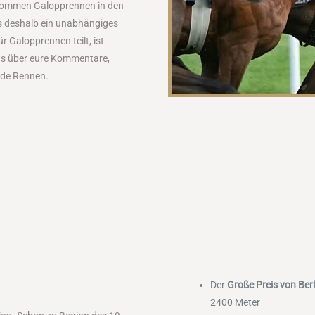
g kommen Galopprennen in den
 es deshalb ein unabhängiges
r Galopprennen teilt, ist
uns über eure Kommentare,
nde Rennen.
Der
Große Preis von Berl
2400 Meter