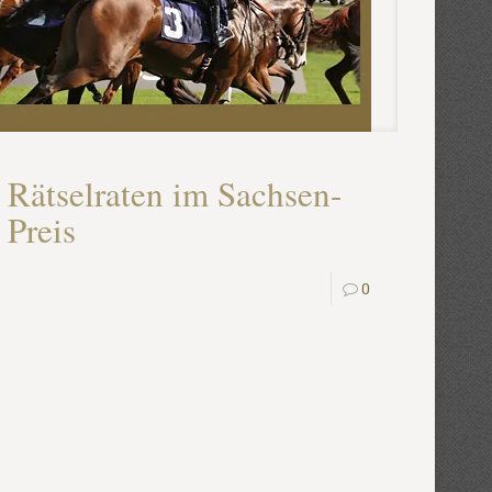
Rätselraten im Sachsen-
Preis
0