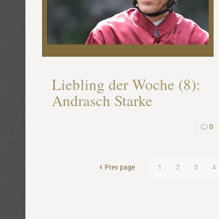
Liebling der Woche (8):
Andrasch Starke
0
Prev page
1
2
3
4