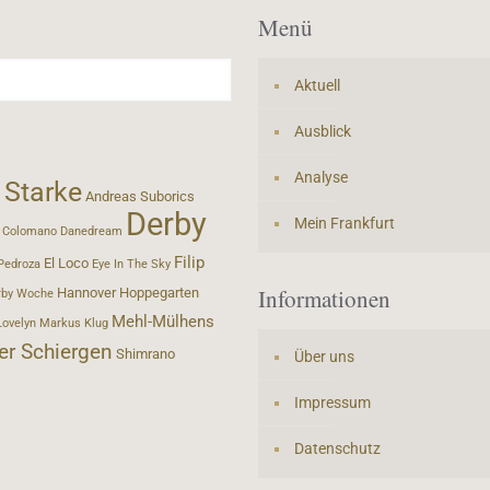
Menü
Aktuell
Ausblick
Analyse
 Starke
Andreas Suborics
Derby
Mein Frankfurt
Colomano
Danedream
Filip
El Loco
Pedroza
Eye In The Sky
Informationen
Hannover
Hoppegarten
rby Woche
Mehl-Mülhens
Lovelyn
Markus Klug
er Schiergen
Shimrano
Über uns
Impressum
Datenschutz