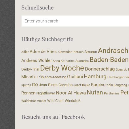
Schnellsuche
Häufige Suchbegriffe
Andrasch
Adrie de Vries
Amaron
Adler
Alexander Pietsch
Baden-Baden
Andreas Wöhler
Anna Katharina
Auctorita
Derby Woche
Donnerschlag
Derby-Trial
Eduardo 
Hamburg
Guiliani
Minarik
Frühjahrs-Meeting
Hamburger De
Ito
Karpino
Jean-Pierre Carvalho
Iquitos
Jozef Bojko
Köln
Langtang
Nutan
Pet
Noor Al Hawa
Rennen
Nightflower
Parthenius
Wild Chief
Windstoß
Waldemar Hickst
Besucht uns auf Facebook