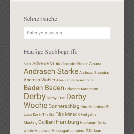
Schnellsuche
Häufige Suchbegriffe
Adrie de Vries
Amaron
Adler
Alexander Pietsch
Andrasch Starke
Andreas Suborics
Andreas Wöhler
Anna Katharina
Auctorita
Baden-Baden
Colomano
Danedream
Derby
Derby
Derby-Trial
Woche
Donnerschlag
El
Eduardo Pedroza
Filip Minarik
Loco
Frühjahrs-
Eye In The Sky
Hamburg
Guiliani
Meeting
Hamburger Derby
Ito
Hannover
Hoppegarten
Jean-
Woche
Iquitos