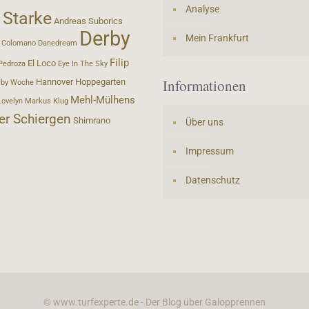
Analyse
 Starke
Andreas Suborics
Derby
Mein Frankfurt
Colomano
Danedream
Filip
El Loco
Pedroza
Eye In The Sky
Informationen
Hannover
Hoppegarten
rby Woche
Mehl-Mülhens
Lovelyn
Markus Klug
er Schiergen
Shimrano
Über uns
Impressum
Datenschutz
© www.turfexperte.de - Der Blog über Galopprennen