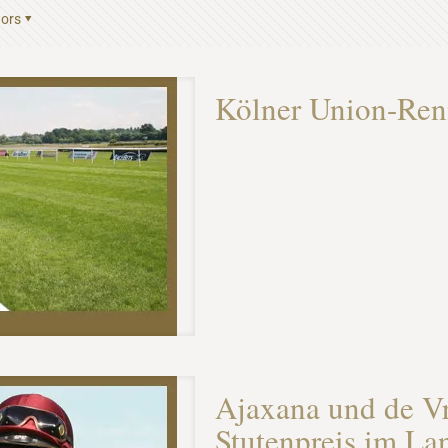
ors
Kölner Union-Ren
Ajaxana und de Vr
Stutenpreis im La