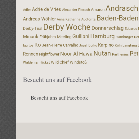
Andrasch
Adrie de Vries
Amaron
Adler
Alexander Pietsch
Baden-Baden
Andreas Wöhler
Anna Katharina
Auctorita
Derby Woche
Donnerschlag
Derby-Trial
Eduardo 
Hamburg
Guiliani
Minarik
Frühjahrs-Meeting
Hamburger De
Ito
Karpino
Jean-Pierre Carvalho
Iquitos
Jozef Bojko
Köln
Langtang
Nutan
Pet
Noor Al Hawa
Rennen
Nightflower
Parthenius
Wild Chief
Windstoß
Waldemar Hickst
Besucht uns auf Facebook
Besucht uns auf Facebook