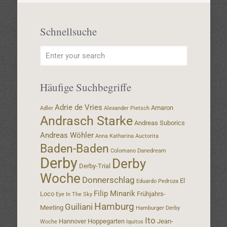
Schnellsuche
Häufige Suchbegriffe
Adrie de Vries
Amaron
Adler
Alexander Pietsch
Andrasch Starke
Andreas Suborics
Andreas Wöhler
Anna Katharina
Auctorita
Baden-Baden
Colomano
Danedream
Derby
Derby
Derby-Trial
Woche
Donnerschlag
El
Eduardo Pedroza
Filip Minarik
Loco
Frühjahrs-
Eye In The Sky
Hamburg
Guiliani
Meeting
Hamburger Derby
Ito
Hannover
Hoppegarten
Jean-
Woche
Iquitos