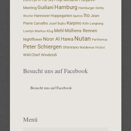
Eye In The Sky
Hamburg
Guiliani
Meeting
Hamburger Derby
Ito
Hannover
Hoppegarten
Jean-
Woche
Iquitos
Karpino
Pierre Carvalho
Jozef Bojko
Köln
Langtang
Mehl-Mülhens Rennen
Lovelyn
Markus Klug
Nutan
Noor Al Hawa
Nightflower
Parthenius
Peter Schiergen
Shimrano
Waldemar Hickst
Wild Chief
Windstoß
Besucht uns auf Facebook
Besucht uns auf Facebook
Menü