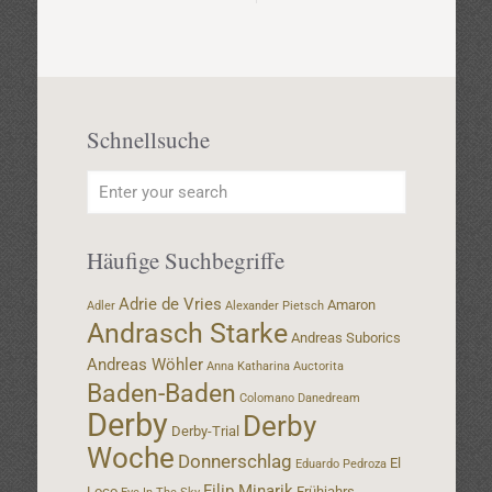
Schnellsuche
Häufige Suchbegriffe
Adrie de Vries
Amaron
Adler
Alexander Pietsch
Andrasch Starke
Andreas Suborics
Andreas Wöhler
Anna Katharina
Auctorita
Baden-Baden
Colomano
Danedream
Derby
Derby
Derby-Trial
Woche
Donnerschlag
El
Eduardo Pedroza
Filip Minarik
Loco
Frühjahrs-