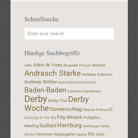
Schnellsuche
Häufige Suchbegriffe
Adrie de Vries
Amaron
Adler
Alexander Pietsch
Andrasch Starke
Andreas Suborics
Andreas Wöhler
Anna Katharina
Auctorita
Baden-Baden
Colomano
Danedream
Derby
Derby
Derby-Trial
Woche
Donnerschlag
El
Eduardo Pedroza
Filip Minarik
Loco
Frühjahrs-
Eye In The Sky
Hamburg
Guiliani
Meeting
Hamburger Derby
Ito
Hannover
Hoppegarten
Jean-
Woche
Iquitos