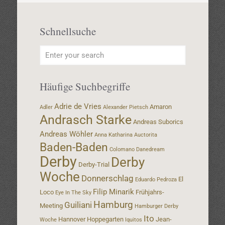
Schnellsuche
Häufige Suchbegriffe
Adrie de Vries
Amaron
Adler
Alexander Pietsch
Andrasch Starke
Andreas Suborics
Andreas Wöhler
Anna Katharina
Auctorita
Baden-Baden
Colomano
Danedream
Derby
Derby
Derby-Trial
Woche
Donnerschlag
El
Eduardo Pedroza
Filip Minarik
Loco
Frühjahrs-
Eye In The Sky
Hamburg
Guiliani
Meeting
Hamburger Derby
Ito
Hannover
Hoppegarten
Jean-
Woche
Iquitos