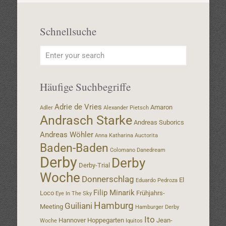
Schnellsuche
Häufige Suchbegriffe
Adrie de Vries
Amaron
Adler
Alexander Pietsch
Andrasch Starke
Andreas Suborics
Andreas Wöhler
Anna Katharina
Auctorita
Baden-Baden
Colomano
Danedream
Derby
Derby
Derby-Trial
Woche
Donnerschlag
El
Eduardo Pedroza
Filip Minarik
Loco
Frühjahrs-
Eye In The Sky
Hamburg
Guiliani
Meeting
Hamburger Derby
Ito
Hannover
Hoppegarten
Jean-
Woche
Iquitos