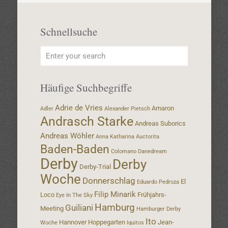
Schnellsuche
Häufige Suchbegriffe
Adrie de Vries
Amaron
Adler
Alexander Pietsch
Andrasch Starke
Andreas Suborics
Andreas Wöhler
Anna Katharina
Auctorita
Baden-Baden
Colomano
Danedream
Derby
Derby
Derby-Trial
Woche
Donnerschlag
El
Eduardo Pedroza
Filip Minarik
Loco
Frühjahrs-
Eye In The Sky
Hamburg
Guiliani
Meeting
Hamburger Derby
Ito
Hannover
Hoppegarten
Jean-
Woche
Iquitos