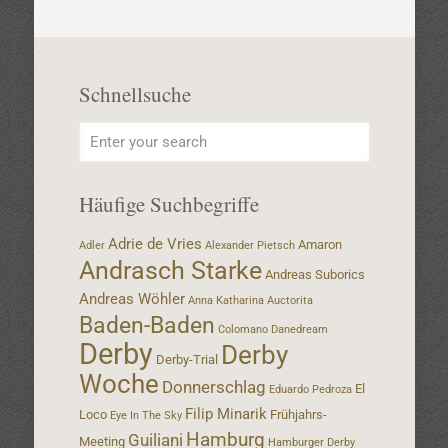
Schnellsuche
Häufige Suchbegriffe
Adrie de Vries
Amaron
Adler
Alexander Pietsch
Andrasch Starke
Andreas Suborics
Andreas Wöhler
Anna Katharina
Auctorita
Baden-Baden
Colomano
Danedream
Derby
Derby
Derby-Trial
Woche
Donnerschlag
El
Eduardo Pedroza
Filip Minarik
Loco
Frühjahrs-
Eye In The Sky
Hamburg
Guiliani
Meeting
Hamburger Derby