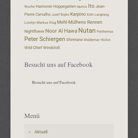
Ito
Hannover
Hoppegarten
Jean-
Woche
Iquitos
Karpino
Pierre Carvalho
Jozef Bojko
Köln
Langtang
Mehl-Mülhens Rennen
Lovelyn
Markus Klug
Nutan
Noor Al Hawa
Nightflower
Parthenius
Peter Schiergen
Shimrano
Waldemar Hickst
Wild Chief
Windstoß
Besucht uns auf Facebook
Besucht uns auf Facebook
Menü
Aktuell