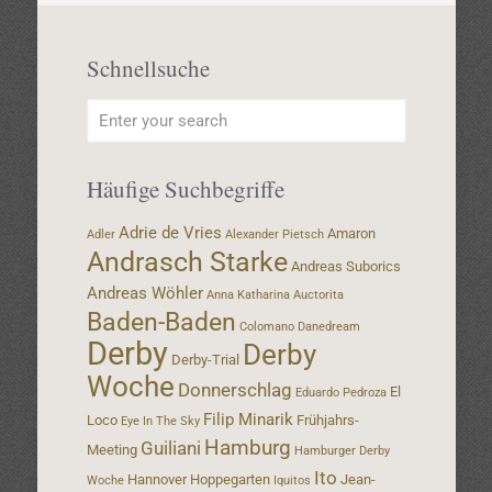
Schnellsuche
Häufige Suchbegriffe
Adrie de Vries
Amaron
Adler
Alexander Pietsch
Andrasch Starke
Andreas Suborics
Andreas Wöhler
Anna Katharina
Auctorita
Baden-Baden
Colomano
Danedream
Derby
Derby
Derby-Trial
Woche
Donnerschlag
El
Eduardo Pedroza
Filip Minarik
Loco
Frühjahrs-
Eye In The Sky
Hamburg
Guiliani
Meeting
Hamburger Derby
Ito
Hannover
Hoppegarten
Jean-
Woche
Iquitos