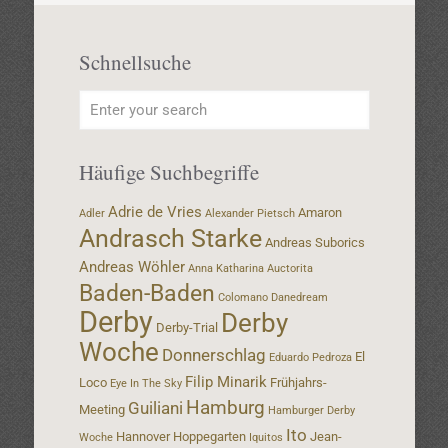
Schnellsuche
Häufige Suchbegriffe
Adrie de Vries
Amaron
Adler
Alexander Pietsch
Andrasch Starke
Andreas Suborics
Andreas Wöhler
Anna Katharina
Auctorita
Baden-Baden
Colomano
Danedream
Derby
Derby
Derby-Trial
Woche
Donnerschlag
El
Eduardo Pedroza
Filip Minarik
Loco
Frühjahrs-
Eye In The Sky
Hamburg
Guiliani
Meeting
Hamburger Derby
Ito
Hannover
Hoppegarten
Jean-
Woche
Iquitos