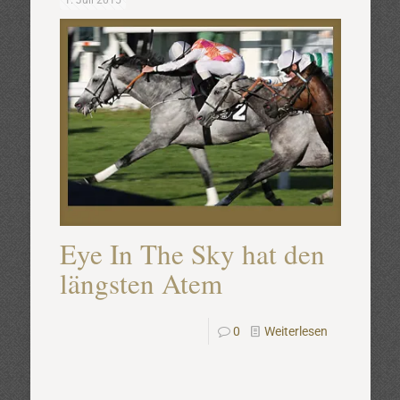
1. Juli 2015
Eye In The Sky hat den
längsten Atem
0
Weiterlesen