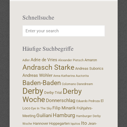
Schnellsuche
Häufige Suchbegriffe
Adrie de Vries
Amaron
Adler
Alexander Pietsch
Andrasch Starke
Andreas Suborics
Andreas Wöhler
Anna Katharina
Auctorita
Baden-Baden
Colomano
Danedream
Derby
Derby
Derby-Trial
Woche
Donnerschlag
El
Eduardo Pedroza
Filip Minarik
Loco
Frühjahrs-
Eye In The Sky
Hamburg
Guiliani
Meeting
Hamburger Derby
Ito
Hannover
Hoppegarten
Jean-
Woche
Iquitos