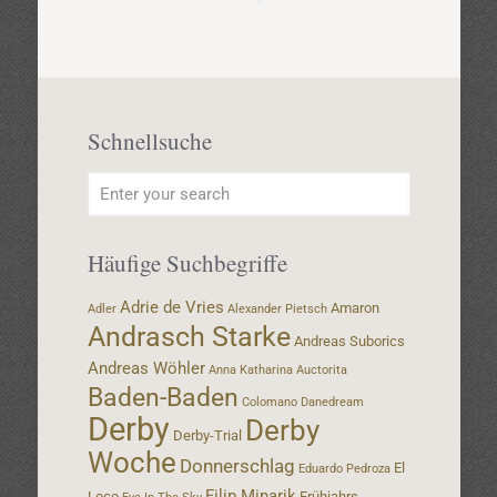
Schnellsuche
Häufige Suchbegriffe
Adrie de Vries
Amaron
Adler
Alexander Pietsch
Andrasch Starke
Andreas Suborics
Andreas Wöhler
Anna Katharina
Auctorita
Baden-Baden
Colomano
Danedream
Derby
Derby
Derby-Trial
Woche
Donnerschlag
El
Eduardo Pedroza
Filip Minarik
Loco
Frühjahrs-