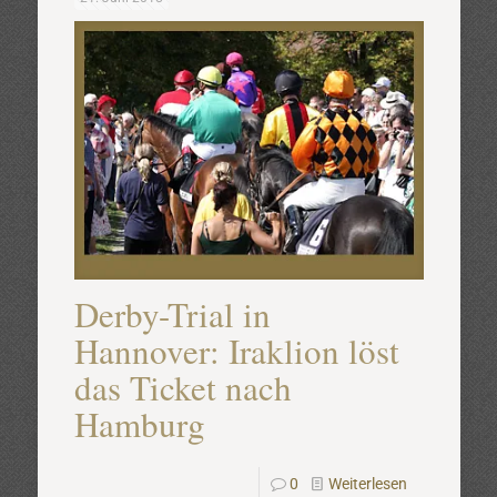
Derby-Trial in
Hannover: Iraklion löst
das Ticket nach
Hamburg
0
Weiterlesen