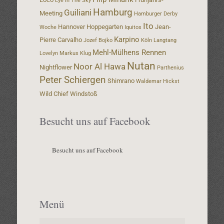
Eye In The Sky
Hamburg
Guiliani
Meeting
Hamburger Derby
Ito
Hannover
Hoppegarten
Jean-
Woche
Iquitos
Karpino
Pierre Carvalho
Jozef Bojko
Köln
Langtang
Mehl-Mülhens Rennen
Lovelyn
Markus Klug
Nutan
Noor Al Hawa
Nightflower
Parthenius
Peter Schiergen
Shimrano
Waldemar Hickst
Wild Chief
Windstoß
Besucht uns auf Facebook
Besucht uns auf Facebook
Menü