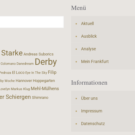
Menü
Aktuell
Ausblick
Analyse
 Starke
Andreas Suborics
Derby
Mein Frankfurt
Colomano
Danedream
Filip
El Loco
Pedroza
Eye In The Sky
Informationen
Hannover
Hoppegarten
rby Woche
Mehl-Mülhens
Lovelyn
Markus Klug
er Schiergen
Shimrano
Über uns
Impressum
Datenschutz