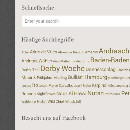
Schnellsuche
Häufige Suchbegriffe
Andrasch
Adrie de Vries
Amaron
Adler
Alexander Pietsch
Baden-Baden
Andreas Wöhler
Anna Katharina
Auctorita
Derby Woche
Donnerschlag
Derby-Trial
Eduardo 
Hamburg
Guiliani
Minarik
Frühjahrs-Meeting
Hamburger De
Ito
Karpino
Jean-Pierre Carvalho
Iquitos
Jozef Bojko
Köln
Langtang
Nutan
Pet
Noor Al Hawa
Rennen
Nightflower
Parthenius
Wild Chief
Windstoß
Waldemar Hickst
Besucht uns auf Facebook