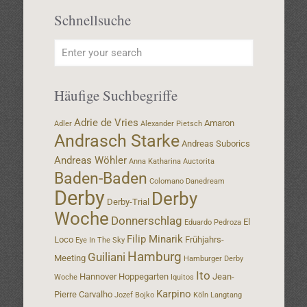
Schnellsuche
Häufige Suchbegriffe
Adrie de Vries
Amaron
Adler
Alexander Pietsch
Andrasch Starke
Andreas Suborics
Andreas Wöhler
Anna Katharina
Auctorita
Baden-Baden
Colomano
Danedream
Derby
Derby
Derby-Trial
Woche
Donnerschlag
El
Eduardo Pedroza
Filip Minarik
Loco
Frühjahrs-
Eye In The Sky
Hamburg
Guiliani
Meeting
Hamburger Derby
Ito
Hannover
Hoppegarten
Jean-
Woche
Iquitos
Karpino
Pierre Carvalho
Jozef Bojko
Köln
Langtang