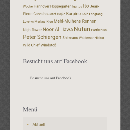
Ito
Hannover
Hoppegarten
Jean-
Woche
Iquitos
Karpino
Pierre Carvalho
Jozef Bojko
Köln
Langtang
Mehl-Mülhens Rennen
Lovelyn
Markus Klug
Nutan
Noor Al Hawa
Nightflower
Parthenius
Peter Schiergen
Shimrano
Waldemar Hickst
Wild Chief
Windstoß
Besucht uns auf Facebook
Besucht uns auf Facebook
Menü
Aktuell