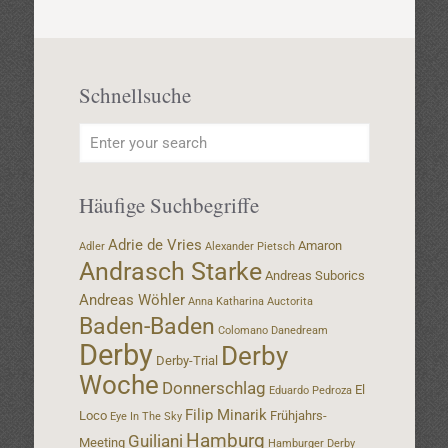
Schnellsuche
Häufige Suchbegriffe
Adrie de Vries
Amaron
Adler
Alexander Pietsch
Andrasch Starke
Andreas Suborics
Andreas Wöhler
Anna Katharina
Auctorita
Baden-Baden
Colomano
Danedream
Derby
Derby
Derby-Trial
Woche
Donnerschlag
El
Eduardo Pedroza
Filip Minarik
Loco
Frühjahrs-
Eye In The Sky
Hamburg
Guiliani
Meeting
Hamburger Derby