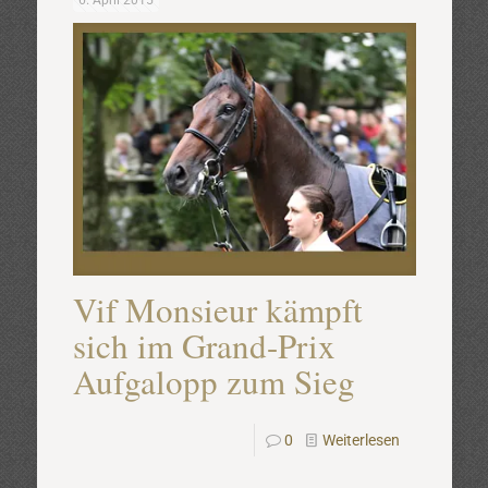
6. April 2015
Vif Monsieur kämpft
sich im Grand-Prix
Aufgalopp zum Sieg
0
Weiterlesen