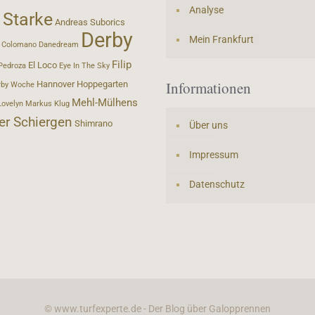
Analyse
 Starke
Andreas Suborics
Derby
Mein Frankfurt
Colomano
Danedream
Filip
El Loco
Pedroza
Eye In The Sky
Informationen
Hannover
Hoppegarten
rby Woche
Mehl-Mülhens
Lovelyn
Markus Klug
er Schiergen
Shimrano
Über uns
Impressum
Datenschutz
© www.turfexperte.de - Der Blog über Galopprennen