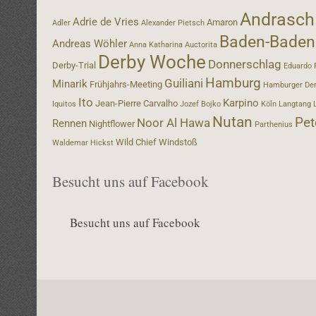
Andrasch
Adrie de Vries
Amaron
Adler
Alexander Pietsch
Baden-Baden
Andreas Wöhler
Anna Katharina
Auctorita
Derby Woche
Donnerschlag
Derby-Trial
Eduardo 
Hamburg
Guiliani
Minarik
Frühjahrs-Meeting
Hamburger De
Ito
Karpino
Jean-Pierre Carvalho
Iquitos
Jozef Bojko
Köln
Langtang
Nutan
Pet
Noor Al Hawa
Rennen
Nightflower
Parthenius
Wild Chief
Windstoß
Waldemar Hickst
Besucht uns auf Facebook
Besucht uns auf Facebook