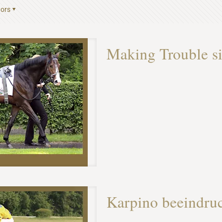
ors
Making Trouble si
Karpino beeindru