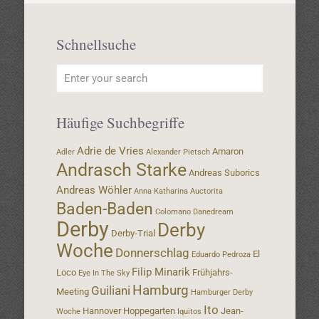
Schnellsuche
Häufige Suchbegriffe
Adrie de Vries
Amaron
Adler
Alexander Pietsch
Andrasch Starke
Andreas Suborics
Andreas Wöhler
Anna Katharina
Auctorita
Baden-Baden
Colomano
Danedream
Derby
Derby
Derby-Trial
Woche
Donnerschlag
El
Eduardo Pedroza
Filip Minarik
Loco
Frühjahrs-
Eye In The Sky
Hamburg
Guiliani
Meeting
Hamburger Derby
Ito
Hannover
Hoppegarten
Jean-
Woche
Iquitos