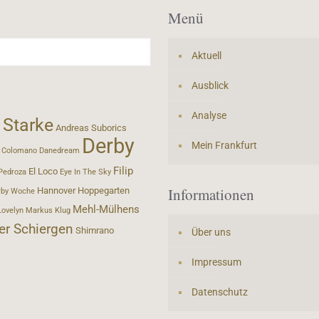
Menü
Aktuell
Ausblick
Analyse
 Starke
Andreas Suborics
Derby
Mein Frankfurt
Colomano
Danedream
Filip
El Loco
Pedroza
Eye In The Sky
Informationen
Hannover
Hoppegarten
rby Woche
Mehl-Mülhens
Lovelyn
Markus Klug
er Schiergen
Shimrano
Über uns
Impressum
Datenschutz