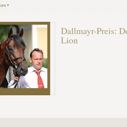
ors
Dallmayr-Preis: D
Lion