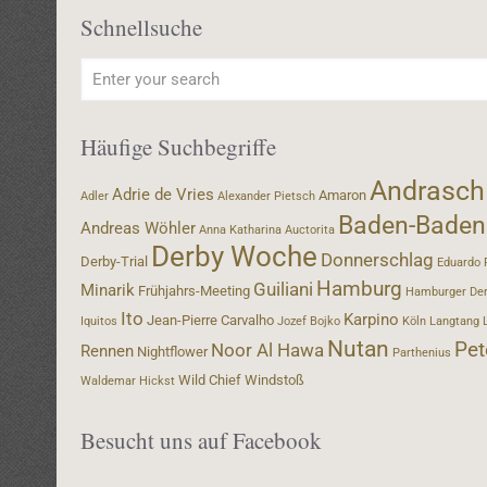
Schnellsuche
Häufige Suchbegriffe
Andrasch
Adrie de Vries
Amaron
Adler
Alexander Pietsch
Baden-Baden
Andreas Wöhler
Anna Katharina
Auctorita
Derby Woche
Donnerschlag
Derby-Trial
Eduardo 
Hamburg
Guiliani
Minarik
Frühjahrs-Meeting
Hamburger De
Ito
Karpino
Jean-Pierre Carvalho
Iquitos
Jozef Bojko
Köln
Langtang
Nutan
Pet
Noor Al Hawa
Rennen
Nightflower
Parthenius
Wild Chief
Windstoß
Waldemar Hickst
Besucht uns auf Facebook