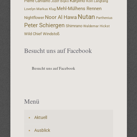
Karpino
Pierre Carvalho
Jozef Bojko
Köln
Langtang
Mehl-Mülhens Rennen
Lovelyn
Markus Klug
Nutan
Noor Al Hawa
Nightflower
Parthenius
Peter Schiergen
Shimrano
Waldemar Hickst
Wild Chief
Windstoß
Besucht uns auf Facebook
Besucht uns auf Facebook
Menü
Aktuell
Ausblick