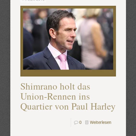
Shimrano holt das
Union-Rennen ins
Quartier von Paul Harley
0
Weiterlesen