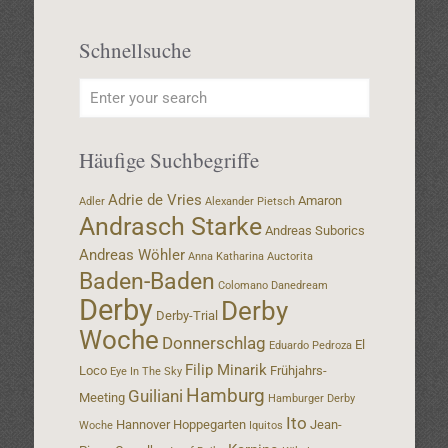
Schnellsuche
Häufige Suchbegriffe
Adrie de Vries
Amaron
Adler
Alexander Pietsch
Andrasch Starke
Andreas Suborics
Andreas Wöhler
Anna Katharina
Auctorita
Baden-Baden
Colomano
Danedream
Derby
Derby
Derby-Trial
Woche
Donnerschlag
El
Eduardo Pedroza
Filip Minarik
Loco
Frühjahrs-
Eye In The Sky
Hamburg
Guiliani
Meeting
Hamburger Derby
Ito
Hannover
Hoppegarten
Jean-
Woche
Iquitos