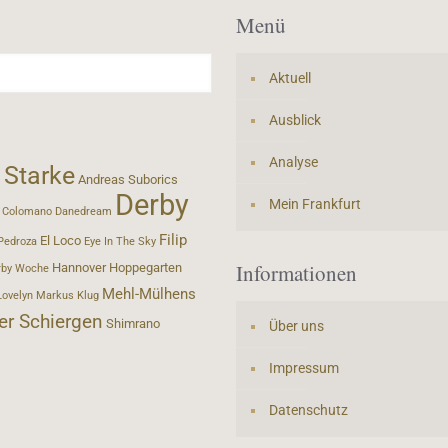
Menü
Aktuell
Ausblick
Analyse
 Starke
Andreas Suborics
Derby
Mein Frankfurt
Colomano
Danedream
Filip
El Loco
Pedroza
Eye In The Sky
Informationen
Hannover
Hoppegarten
rby Woche
Mehl-Mülhens
Lovelyn
Markus Klug
er Schiergen
Shimrano
Über uns
Impressum
Datenschutz