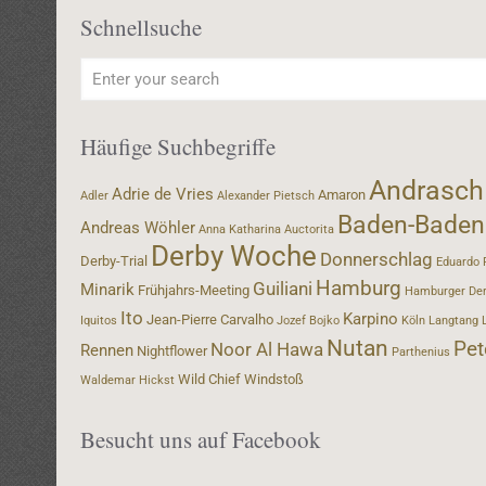
Schnellsuche
Häufige Suchbegriffe
Andrasch
Adrie de Vries
Amaron
Adler
Alexander Pietsch
Baden-Baden
Andreas Wöhler
Anna Katharina
Auctorita
Derby Woche
Donnerschlag
Derby-Trial
Eduardo 
Hamburg
Guiliani
Minarik
Frühjahrs-Meeting
Hamburger De
Ito
Karpino
Jean-Pierre Carvalho
Iquitos
Jozef Bojko
Köln
Langtang
Nutan
Pet
Noor Al Hawa
Rennen
Nightflower
Parthenius
Wild Chief
Windstoß
Waldemar Hickst
Besucht uns auf Facebook