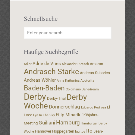
Schnellsuche
Häufige Suchbegriffe
Adrie de Vries
Amaron
Adler
Alexander Pietsch
Andrasch Starke
Andreas Suborics
Andreas Wöhler
Anna Katharina
Auctorita
Baden-Baden
Colomano
Danedream
Derby
Derby
Derby-Trial
Woche
Donnerschlag
El
Eduardo Pedroza
Filip Minarik
Loco
Frühjahrs-
Eye In The Sky
Hamburg
Guiliani
Meeting
Hamburger Derby
Ito
Hannover
Hoppegarten
Jean-
Woche
Iquitos