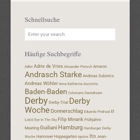
Schnellsuche
Häufige Suchbegriffe
Adrie de Vries
Amaron
Adler
Alexander Pietsch
Andrasch Starke
Andreas Suborics
Andreas Wöhler
Anna Katharina
Auctorita
Baden-Baden
Colomano
Danedream
Derby
Derby
Derby-Trial
Woche
Donnerschlag
El
Eduardo Pedroza
Filip Minarik
Loco
Frühjahrs-
Eye In The Sky
Hamburg
Guiliani
Meeting
Hamburger Derby
Ito
Hannover
Hoppegarten
Jean-
Woche
Iquitos