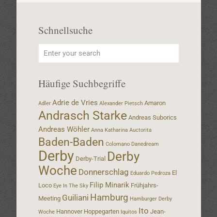
Schnellsuche
Häufige Suchbegriffe
Adrie de Vries
Amaron
Adler
Alexander Pietsch
Andrasch Starke
Andreas Suborics
Andreas Wöhler
Anna Katharina
Auctorita
Baden-Baden
Colomano
Danedream
Derby
Derby
Derby-Trial
Woche
Donnerschlag
El
Eduardo Pedroza
Filip Minarik
Loco
Frühjahrs-
Eye In The Sky
Hamburg
Guiliani
Meeting
Hamburger Derby
Ito
Hannover
Hoppegarten
Jean-
Woche
Iquitos