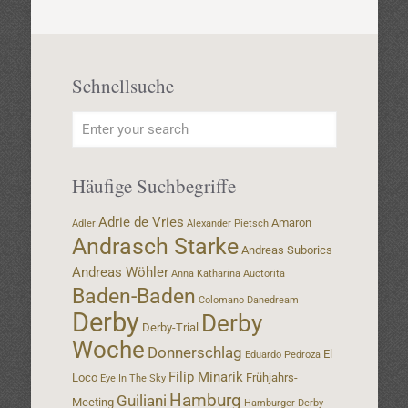
Schnellsuche
Häufige Suchbegriffe
Adrie de Vries
Amaron
Adler
Alexander Pietsch
Andrasch Starke
Andreas Suborics
Andreas Wöhler
Anna Katharina
Auctorita
Baden-Baden
Colomano
Danedream
Derby
Derby
Derby-Trial
Woche
Donnerschlag
El
Eduardo Pedroza
Filip Minarik
Loco
Frühjahrs-
Eye In The Sky
Hamburg
Guiliani
Meeting
Hamburger Derby