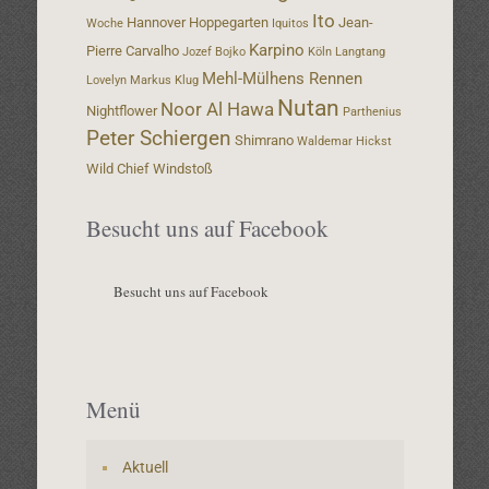
Ito
Hannover
Hoppegarten
Jean-
Woche
Iquitos
Karpino
Pierre Carvalho
Jozef Bojko
Köln
Langtang
Mehl-Mülhens Rennen
Lovelyn
Markus Klug
Nutan
Noor Al Hawa
Nightflower
Parthenius
Peter Schiergen
Shimrano
Waldemar Hickst
Wild Chief
Windstoß
Besucht uns auf Facebook
Besucht uns auf Facebook
Menü
Aktuell