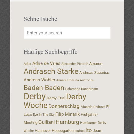
Schnellsuche
Häufige Suchbegriffe
Adrie de Vries
Amaron
Adler
Alexander Pietsch
Andrasch Starke
Andreas Suborics
Andreas Wöhler
Anna Katharina
Auctorita
Baden-Baden
Colomano
Danedream
Derby
Derby
Derby-Trial
Woche
Donnerschlag
El
Eduardo Pedroza
Filip Minarik
Loco
Frühjahrs-
Eye In The Sky
Hamburg
Guiliani
Meeting
Hamburger Derby
Ito
Hannover
Hoppegarten
Jean-
Woche
Iquitos