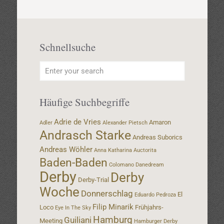
Schnellsuche
Häufige Suchbegriffe
Adrie de Vries
Amaron
Adler
Alexander Pietsch
Andrasch Starke
Andreas Suborics
Andreas Wöhler
Anna Katharina
Auctorita
Baden-Baden
Colomano
Danedream
Derby
Derby
Derby-Trial
Woche
Donnerschlag
El
Eduardo Pedroza
Filip Minarik
Loco
Frühjahrs-
Eye In The Sky
Hamburg
Guiliani
Meeting
Hamburger Derby