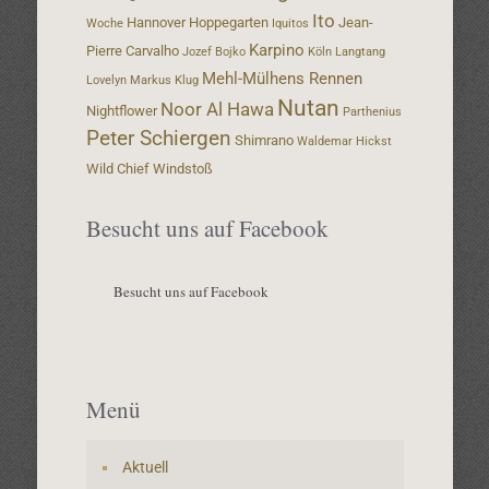
Ito
Hannover
Hoppegarten
Jean-
Woche
Iquitos
Karpino
Pierre Carvalho
Jozef Bojko
Köln
Langtang
Mehl-Mülhens Rennen
Lovelyn
Markus Klug
Nutan
Noor Al Hawa
Nightflower
Parthenius
Peter Schiergen
Shimrano
Waldemar Hickst
Wild Chief
Windstoß
Besucht uns auf Facebook
Besucht uns auf Facebook
Menü
Aktuell