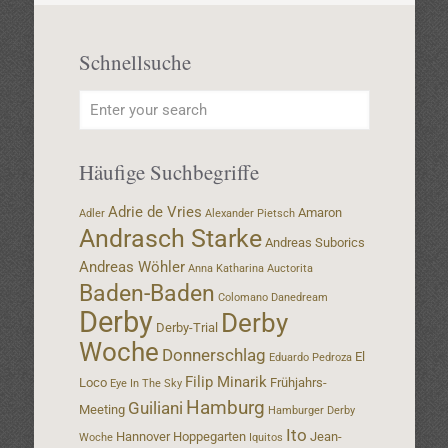
Schnellsuche
Häufige Suchbegriffe
Adrie de Vries
Amaron
Adler
Alexander Pietsch
Andrasch Starke
Andreas Suborics
Andreas Wöhler
Anna Katharina
Auctorita
Baden-Baden
Colomano
Danedream
Derby
Derby
Derby-Trial
Woche
Donnerschlag
El
Eduardo Pedroza
Filip Minarik
Loco
Frühjahrs-
Eye In The Sky
Hamburg
Guiliani
Meeting
Hamburger Derby
Ito
Hannover
Hoppegarten
Jean-
Woche
Iquitos