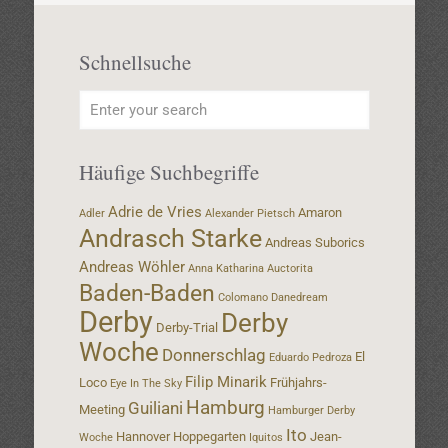
Schnellsuche
Häufige Suchbegriffe
Adrie de Vries
Amaron
Adler
Alexander Pietsch
Andrasch Starke
Andreas Suborics
Andreas Wöhler
Anna Katharina
Auctorita
Baden-Baden
Colomano
Danedream
Derby
Derby
Derby-Trial
Woche
Donnerschlag
El
Eduardo Pedroza
Filip Minarik
Loco
Frühjahrs-
Eye In The Sky
Hamburg
Guiliani
Meeting
Hamburger Derby
Ito
Hannover
Hoppegarten
Jean-
Woche
Iquitos