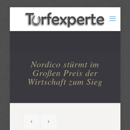
Nordico stürmt im
Großen Preis der
Wirtschaft zum Sieg