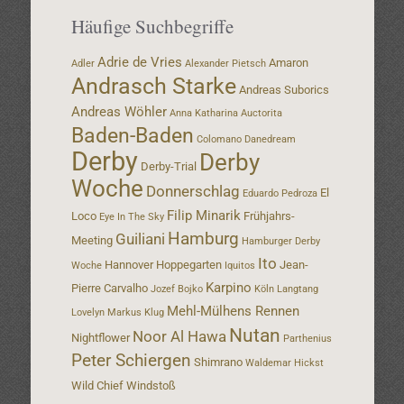
Häufige Suchbegriffe
Adrie de Vries
Amaron
Adler
Alexander Pietsch
Andrasch Starke
Andreas Suborics
Andreas Wöhler
Anna Katharina
Auctorita
Baden-Baden
Colomano
Danedream
Derby
Derby
Derby-Trial
Woche
Donnerschlag
El
Eduardo Pedroza
Filip Minarik
Loco
Frühjahrs-
Eye In The Sky
Hamburg
Guiliani
Meeting
Hamburger Derby
Ito
Hannover
Hoppegarten
Jean-
Woche
Iquitos
Karpino
Pierre Carvalho
Jozef Bojko
Köln
Langtang
Mehl-Mülhens Rennen
Lovelyn
Markus Klug
Nutan
Noor Al Hawa
Nightflower
Parthenius
Peter Schiergen
Shimrano
Waldemar Hickst
Wild Chief
Windstoß