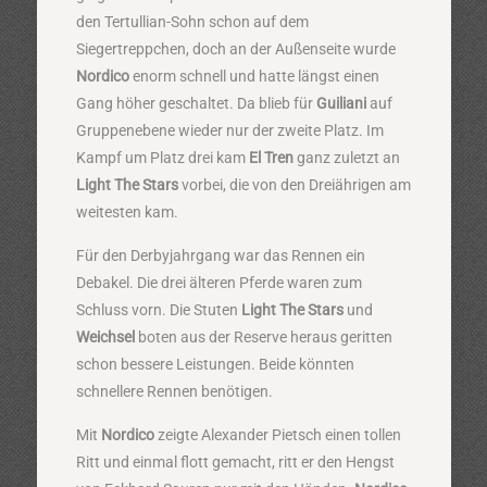
den Tertullian-Sohn schon auf dem
Siegertreppchen, doch an der Außenseite wurde
Nordico
enorm schnell und hatte längst einen
Gang höher geschaltet. Da blieb für
Guiliani
auf
Gruppenebene wieder nur der zweite Platz. Im
Kampf um Platz drei kam
El Tren
ganz zuletzt an
Light The Stars
vorbei, die von den Dreiährigen am
weitesten kam.
Für den Derbyjahrgang war das Rennen ein
Debakel. Die drei älteren Pferde waren zum
Schluss vorn. Die Stuten
Light The Stars
und
Weichsel
boten aus der Reserve heraus geritten
schon bessere Leistungen. Beide könnten
schnellere Rennen benötigen.
Mit
Nordico
zeigte Alexander Pietsch einen tollen
Ritt und einmal flott gemacht, ritt er den Hengst