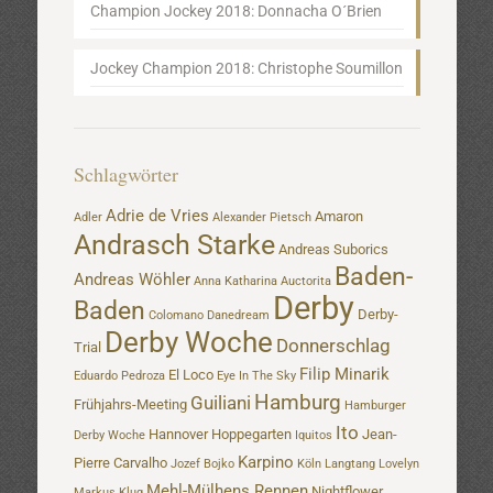
Champion Jockey 2018: Donnacha O´Brien
Jockey Champion 2018: Christophe Soumillon
Schlagwörter
Adrie de Vries
Amaron
Adler
Alexander Pietsch
Andrasch Starke
Andreas Suborics
Baden-
Andreas Wöhler
Anna Katharina
Auctorita
Derby
Baden
Derby-
Colomano
Danedream
Derby Woche
Donnerschlag
Trial
Filip Minarik
El Loco
Eduardo Pedroza
Eye In The Sky
Hamburg
Guiliani
Frühjahrs-Meeting
Hamburger
Ito
Hannover
Hoppegarten
Jean-
Derby Woche
Iquitos
Karpino
Pierre Carvalho
Jozef Bojko
Köln
Langtang
Lovelyn
Mehl-Mülhens Rennen
Nightflower
Markus Klug