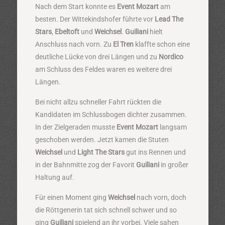
Nach dem Start konnte es
Event Mozart
am
besten. Der Wittekindshofer führte vor
Lead The
Stars
,
Ebeltoft
und
Weichsel
.
Guiliani
hielt
Anschluss nach vorn. Zu
El Tren
klaffte schon eine
deutliche Lücke von drei Längen und zu
Nordico
am Schluss des Feldes waren es weitere drei
Längen.
Bei nicht allzu schneller Fahrt rückten die
Kandidaten im Schlussbogen dichter zusammen.
In der Zielgeraden musste
Event Mozart
langsam
geschoben werden. Jetzt kamen die Stuten
Weichsel
und
Light The Stars
gut ins Rennen und
in der Bahnmitte zog der Favorit
Guiliani
in großer
Haltung auf.
Für einen Moment ging
Weichsel
nach vorn, doch
die Röttgenerin tat sich schnell schwer und so
ging
Guiliani
spielend an ihr vorbei. Viele sahen