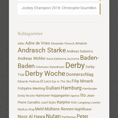
Jockey Champion 2018: Christophe Soumillon
Schlagwörter
Adrie de Vries
Amaron
Adler
Alexander Pietsch
Andrasch Starke
Andreas Suborics
Baden-
Andreas Wöhler
Anna Katharina
Auctorita
Derby
Baden
Derby-
Colomano
Danedream
Derby Woche
Donnerschlag
Trial
Filip Minarik
El Loco
Eduardo Pedroza
Eye In The Sky
Hamburg
Guiliani
Frühjahrs-Meeting
Hamburger
Ito
Hannover
Hoppegarten
Jean-
Derby Woche
Iquitos
Karpino
Pierre Carvalho
Jozef Bojko
Köln
Langtang
Lovelyn
Mehl-Mülhens Rennen
Nightflower
Markus Klug
Nutan
Peter
Noor Al Hawa
Parthenius