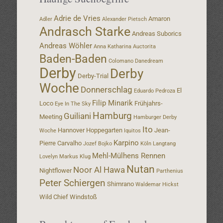
Adrie de Vries
Amaron
Adler
Alexander Pietsch
Andrasch Starke
Andreas Suborics
Andreas Wöhler
Anna Katharina
Auctorita
Baden-Baden
Colomano
Danedream
Derby
Derby
Derby-Trial
Woche
Donnerschlag
El
Eduardo Pedroza
Filip Minarik
Loco
Frühjahrs-
Eye In The Sky
Hamburg
Guiliani
Meeting
Hamburger Derby
Ito
Hannover
Hoppegarten
Jean-
Woche
Iquitos
Karpino
Pierre Carvalho
Jozef Bojko
Köln
Langtang
Mehl-Mülhens Rennen
Lovelyn
Markus Klug
Nutan
Noor Al Hawa
Nightflower
Parthenius
Peter Schiergen
Shimrano
Waldemar Hickst
Wild Chief
Windstoß