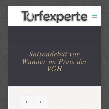
Saisondebüt von
Wunder im Preis der
VGH