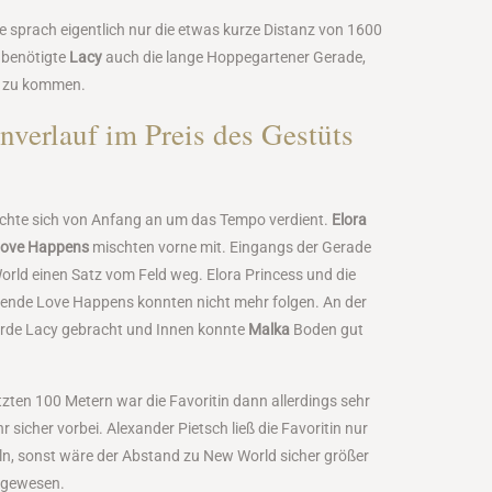
e sprach eigentlich nur die etwas kurze Distanz von 1600
 benötigte
Lacy
auch die lange Hoppegartener Gerade,
n zu kommen.
nverlauf im Preis des Gestüts
hte sich von Anfang an um das Tempo verdient.
Elora
ove Happens
mischten vorne mit. Eingangs der Gerade
ld einen Satz vom Feld weg. Elora Princess und die
sende Love Happens konnten nicht mehr folgen. An der
rde Lacy gebracht und Innen konnte
Malka
Boden gut
etzten 100 Metern war die Favoritin dann allerdings sehr
r sicher vorbei. Alexander Pietsch ließ die Favoritin nur
n, sonst wäre der Abstand zu New World sicher größer
 gewesen.