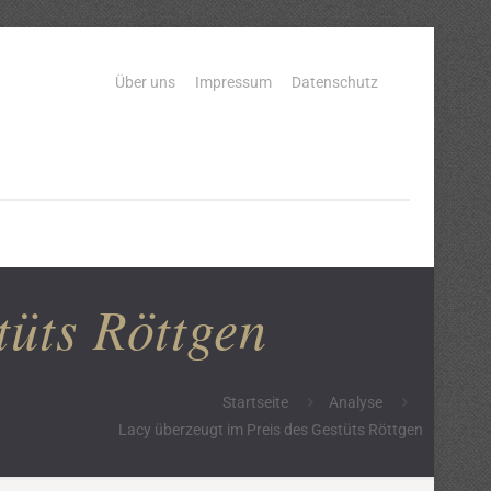
Über uns
Impressum
Datenschutz
tüts Röttgen
Startseite
Analyse
Lacy überzeugt im Preis des Gestüts Röttgen