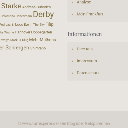
Analyse
 Starke
Andreas Suborics
Derby
Mein Frankfurt
Colomano
Danedream
Filip
El Loco
Pedroza
Eye In The Sky
Informationen
Hannover
Hoppegarten
rby Woche
Mehl-Mülhens
Lovelyn
Markus Klug
er Schiergen
Shimrano
Über uns
Impressum
Datenschutz
© www.turfexperte.de - Der Blog über Galopprennen