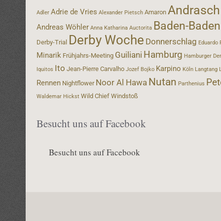
Andrasch
Adrie de Vries
Amaron
Adler
Alexander Pietsch
Baden-Baden
Andreas Wöhler
Anna Katharina
Auctorita
Derby Woche
Donnerschlag
Derby-Trial
Eduardo 
Hamburg
Guiliani
Minarik
Frühjahrs-Meeting
Hamburger De
Ito
Karpino
Jean-Pierre Carvalho
Iquitos
Jozef Bojko
Köln
Langtang
Nutan
Pet
Noor Al Hawa
Rennen
Nightflower
Parthenius
Wild Chief
Windstoß
Waldemar Hickst
Besucht uns auf Facebook
Besucht uns auf Facebook