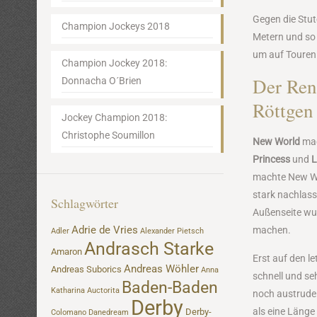
Gegen die Stut
Champion Jockeys 2018
Metern und so
um auf Toure
Champion Jockey 2018:
Der Ren
Donnacha O´Brien
Röttgen
Jockey Champion 2018:
Christophe Soumillon
New World
mac
Princess
und
L
machte New Wor
stark nachlas
Schlagwörter
Außenseite wu
Adrie de Vries
machen.
Adler
Alexander Pietsch
Andrasch Starke
Amaron
Erst auf den l
Andreas Wöhler
Andreas Suborics
Anna
schnell und seh
Baden-Baden
Katharina
Auctorita
noch austrudel
Derby
als eine Länge
Derby-
Colomano
Danedream