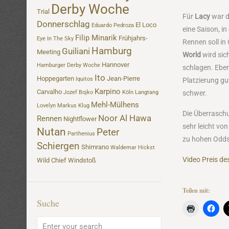
Derby Woche
Trial
Für
Lacy
war d
Donnerschlag
El Loco
Eduardo Pedroza
eine Saison, in
Filip Minarik
Frühjahrs-
Eye In The Sky
Rennen soll in 
Hamburg
Guiliani
Meeting
World
wird sic
Hannover
Hamburger Derby Woche
schlagen. Ebe
Ito
Hoppegarten
Jean-Pierre
Iquitos
Platzierung gut
Karpino
Carvalho
Jozef Bojko
Köln
Langtang
schwer.
Mehl-Mülhens
Lovelyn
Markus Klug
Die Überrasch
Noor Al Hawa
Rennen
Nightflower
sehr leicht vo
Nutan
Peter
Parthenius
zu hohen Odds 
Schiergen
Shimrano
Waldemar Hickst
Video Preis de
Wild Chief
Windstoß
Teilen mit:
Suche